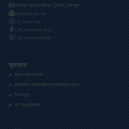
ललितपुर महानगरपालिका, पुल्चोक, ललितपुर
info@lmc.gov.np
०१- ५४२२५६३
LMC Facebook Page
LMC Twitter Handle
सूचनाहरु
सूचना तथा समाचार
सार्वजनिक खरिद/बोलपत्र/आशयपत्र सूचना
ऐन कानुन
कर तथा शुल्कहरु