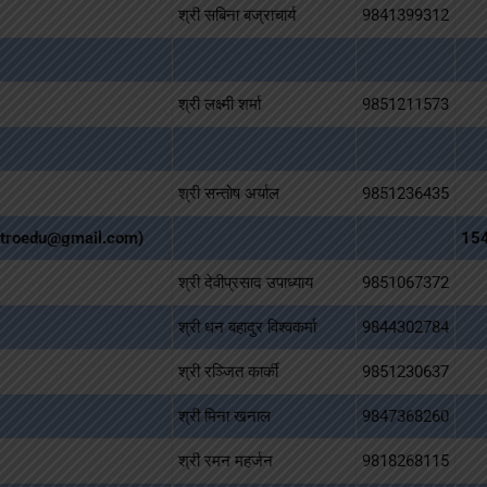
श्री सबिना बज्राचार्य
9841399312
श्री लक्ष्मी शर्मा
9851211573
श्री सन्तोष अर्याल
9851236435
rmetroedu@gmail.com)
15
श्री देवीप्रसाद उपाध्याय
9851067372
श्री धन बहादुर विश्वकर्मा
9844302784
श्री रञ्‍जित कार्की
9851230637
श्री मिना खनाल
9847368260
श्री रमन महर्जन
9818268115