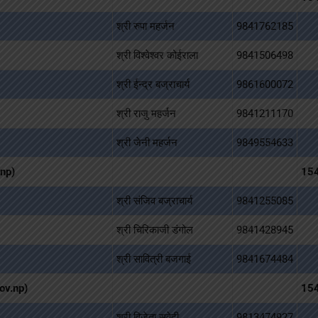
श्री रुपा महर्जन
9841762185
श्री विश्वेश्वर कोईराला
9841506498
श्री ईन्द्र बज्राचार्य
9861600072
श्री राजु महर्जन
9841211170
श्री जेनी महर्जन
9849554633
.np)
15
श्री संजिव बज्राचार्य
9841255085
श्री चिरिकाजी डंगोल
9841428945
श्री सावित्री बजगाई
9841674484
gov.np)
15
श्री विजेता सुवेदी
9813474927