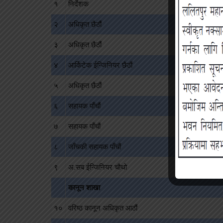
१
निर्देशक
२
अधिकृत छैठौं
३
अधिकृत छैठौं
४
आर्किटेक ईन्जिनियर छैठौं
५
अधिकृत छैठौं
६
सहायक पाँचौं
७
सहायक पाँचौं
८
जाँचकी सहायक पाँचौं
९
अ.सब ईन्जिनियर चौथो
कानून शाखा
१०
वरिष्ठ कानून अधिकृत आठौं