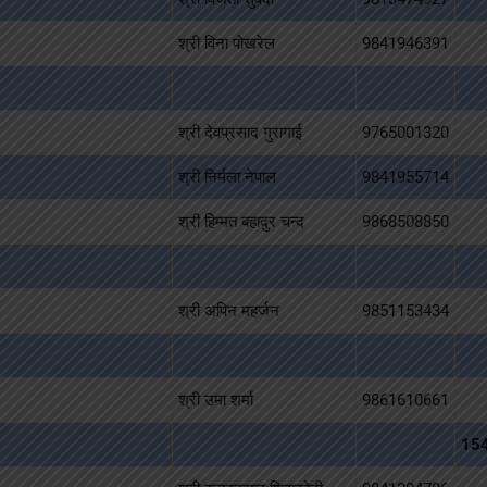
श्री विना पोखरेल
9841946391
श्री देवप्रसाद गुरागाई
9765001320
श्री निर्मला नेपाल
9841955714
श्री हिम्मत बहादुर चन्द
9868508850
श्री अपिन महर्जन
9851153434
श्री उमा शर्मा
9861610661
15