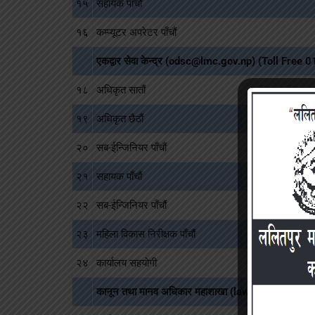
१५
सहायक पाँचौं
१६
कम्प्यूटर अपरेटर पाँचौं
एकद्वार सेवा केन्द्र (odsc@lmc.gov.np) (Toll Fre
१८
अधिकृत सातौं
१९
अधिकृत छैठौं
२०
सब-ईन्जिनियर पाँचौं
२१
सहायक पाँचौं
२२
सब-ईन्जिनियर पाँचौं
२३
महिला विकास निरीक्षक पाँचौं
२४
कार्यालय सहयोगी
कानून तथा मानव अधिकार महाशाखा (law@lmc.gov.np)