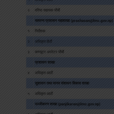
२
वरिष्ठ सहायक पाँचौं
सामान्य प्रशासन महाशाखा (prashasan@lmc.gov.np)
१
निर्देशक
२
अधिकृत छैठौं
३
कम्प्यूटर अपरेटर पाँचौं
प्रशासन शाखा
४
अधिकृत आठौं
सुशासन तथा मानव संशाधन विकास शाखा
५
अधिकृत आठौं
पञ्‍जीकरण शाखा (panjikaran@lmc.gov.np)