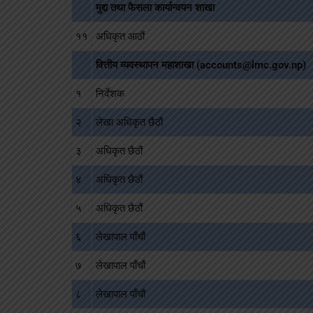
मुद्दा तथा फैसला कार्यान्वयन शाखा
११
अधिकृत आठौं
वित्तीय व्यवस्थापन महाशाखा (accounts@lmc.gov.np)
१
निर्देशक
२
लेखा अधिकृत छैठौं
३
अधिकृत छैठौं
४
अधिकृत छैठौं
५
अधिकृत छैठौं
६
लेखापाल पाँचौं
७
लेखापाल पाँचौं
८
लेखापाल पाँचौं