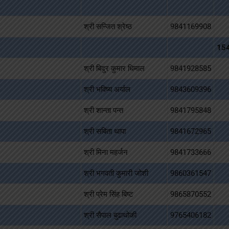
श्री सन्जित श्रेष्ठ
9841169908
15
श्री बिदुर कुमार धिमाल
9841928585
श्री भविष्य अर्याल
9843609396
श्री शान्ता पन्त
9841795848
श्री सबिता थापा
9841672965
श्री मिना महर्जन
9841733666
श्री भगवती कुमारी जोशी
9860361547
श्री प्रेम सिंह बिष्ट
9865870552
श्री सैपाल बुढाथोकी
9765406182