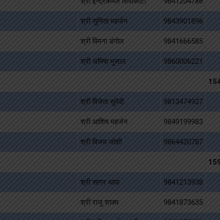
श्री इन्द्रकमल शिवाकोटी
9841204786
श्री सुनिता महर्जन
9843901896
श्री विमना डंगोल
9841666585
श्री अमिषा भुसाल
9860006221
15
श्री विजेता सुवेदी
9813474927
श्री आशिष महर्जन
9849199983
श्री विजय जोशी
9864420787
15
श्री सागर थापा
9841213938
श्री राजु शाक्य
9841873635