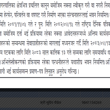
श्री खगेन्द्र प्रसाद वस्ती
9851192000
श्री माया देवी खत्री
9841701042
श्री बाबुराजा महर्जन
9813840044
श्री संजय महर्जन
9841992228
श्री लक्ष्मी सुवेदी
9849141736
श्री राम महर्जन
9841211161
श्री उद्धव विष्ट
9841239832
श्री माया नाथ पहरी
9841400680
श्री धन बहादुर कार्की
9745296805
श्री सुदिप पौडेल
9841154269