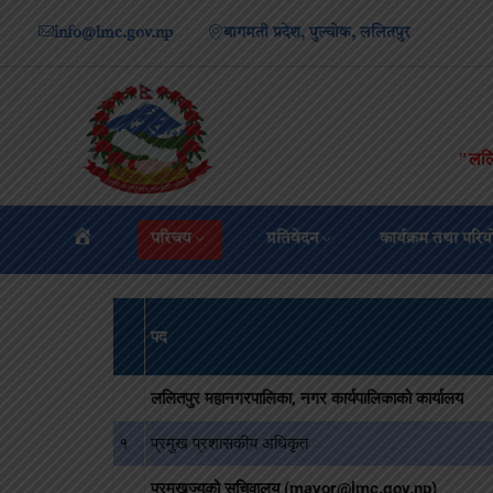
info@lmc.gov.np
बागमती प्रदेश, पुल्चोक, ललितपुर
"ललि
परिचय
प्रतिवेदन
कार्यक्रम तथा परि
पद
ललितपुर महानगरपालिका, नगर कार्यपालिकाको कार्यालय
१
प्रमुख प्रशासकीय अधिकृत
प्रमुखज्यूको सचिवालय (mayor@lmc.gov.np)