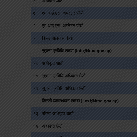
६
अधिकृत आठौं
७
एम.आई.एस. अपरेटर पाँचौं
८
एम.आइ.एस. अपरेटर पाँचौं
९
फिल्ड सहायक चौथो
सूचना प्रविधि शाखा (info@lmc.gov.np)
१०
अधिकृत आठौं
११
सूचना प्रविधि अधिकृत छैठौं
१२
सूचना प्रविधि अधिकृत छैठौं
जिन्सी व्यवस्थापन शाखा (jinsi@lmc.gov.np)
१३
वरिष्ठ अधिकृत आठौं
१४
अधिकृत छैठौं