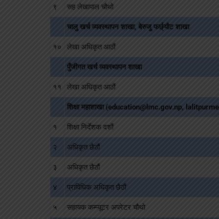
९
सह लेखापाल चौथो
चालु खर्च व्यवस्थापन शाखा, बेरुजु फर्छ्यौट शाखा
१०
लेखा अधिकृत आठौं
पुँजीगत खर्च व्यवस्थापन शाखा
११
लेखा अधिकृत आठौं
शिक्षा महाशाखा (education@lmc.gov.np, lalitpu
१
शिक्षा निर्देशक दशौं
२
अधिकृत छैठौं
३
अधिकृत छैठौं
४
प्राविधिक अधिकृत छैठौं
५
सहायक कम्प्यूटर अपरेटर चौथो