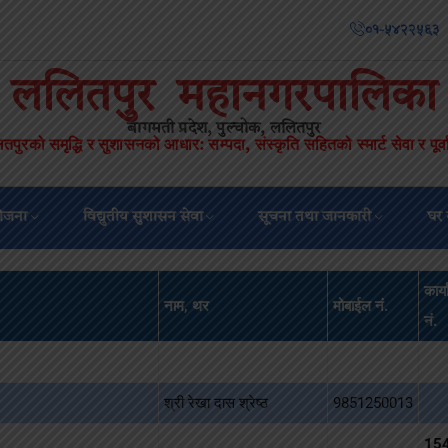
०१-५४२२५६३
ललितपुर महानगरपालिका
बागमती प्रदेश, पुल्चोक, ललितपुर
तपुरको समृद्धि र सुशासनको आधार
सम्पदा
संस्कृति सहितको स्मार्ट सेवा र पूर्
:
,
योजना
विद्युतीय सुशासन सेवा
सूचना तथा जानकारी
घर 
कार्
नाम, थर
मोबाईल नं.
नं.
श्री रेखा दास श्रेष्ठ
9851250013
15