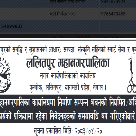
श्री सरिता शर्मा ज्ञवाली
9841873924
श्री निर्मला रावल
9766473455
e 015409983)
श्री अम्बिका कुमारी घिमिरे
9843468777
श्री उमा श्रेष्ठ
9852671035
श्री दिब्या देवकोटा
9858062147
श्री जानकी रास्कोटी
9847124187
श्री नृपेश अमात्य
9843580719
श्री पुजा खनाल
9843521852
श्री मनिषा पोखरेल
9841613444
15