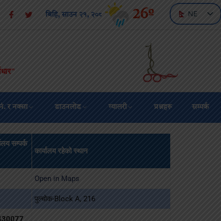
26º
NE
बिहि, साउन २१, २०८३
EN
वाधार"
नं. र नक्सा
डाउनलोड
ग्यालरी
प्रश्नहरू
सम्पर्क
यालय सम्पर्क
कार्यालय रहेको स्थान
Open in Maps
पुल्चोक-Block A, 216
430077