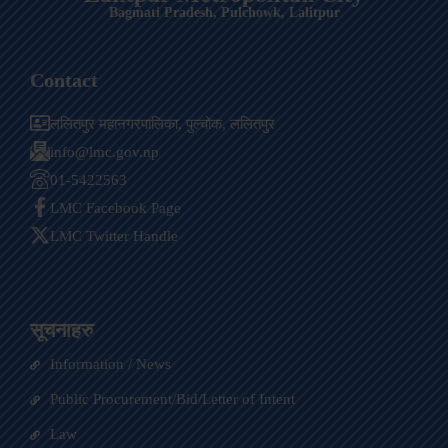
Bagmati Pradesh, Pulchowk, Lalitpur
Contact
ललितपुर महानगरपालिका, पुल्चोक, ललितपुर
info@lmc.gov.np
01-5422563
LMC Facebook Page
LMC Twitter Handle
सूचनाहरु
Information / News
Public Procurement/Bid/Letter of Intent
Law