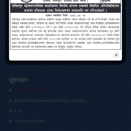
Contact
ललितपुर महानगरपालिका, पुल्चोक, ललितपुर
info@lmc.gov.np
01-5422563
LMC Facebook Page
LMC Twitter Handle
सूचनाहरु
Information / News
Public Procurement/Bid/Letter of Intent
Law
Taxes and Duties