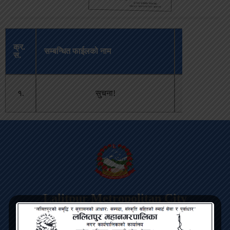
अपलोड
क्र.
सम्बन्धित फाईलको नाम
भएको
स.
मिति
असार १,
१.
सुचना!
२०८२
Lalitpur Metropolitan City
Bagmati Pradesh, Pulchowk, Lalitpur