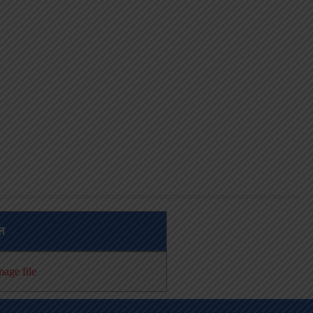
ईल
age file