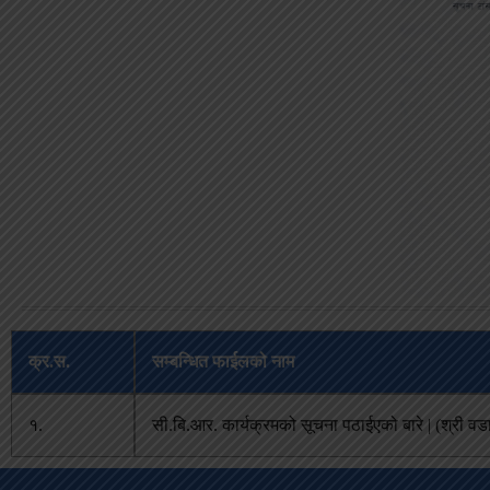
क्र.स.
सम्बन्धित फाईलको नाम
१.
सी.बि.आर. कार्यक्रमको सूचना पठाईएको बारे | (श्री वडा