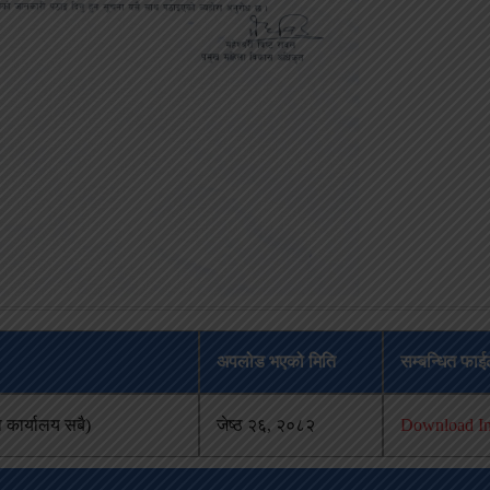
अपलोड भएको मिति
सम्बन्धित फा
 कार्यालय सबै)
जेष्ठ २६, २०८२
Download Im