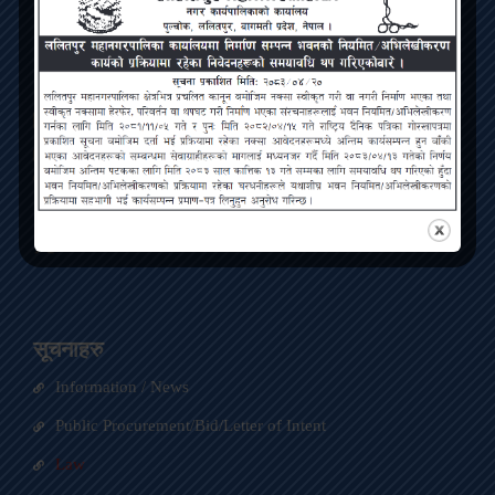
Contact
ललितपुर महानगरपालिका, पुल्चोक, ललितपुर
info@lmc.gov.np
01-5422563
LMC Facebook Page
LMC Twitter Handle
सूचनाहरु
Information / News
Public Procurement/Bid/Letter of Intent
Law