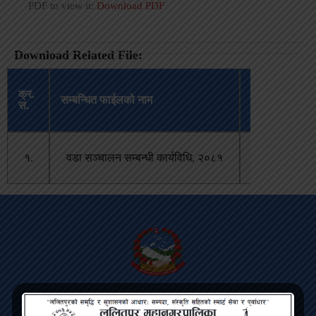
PDF to view it:
Download PDF
Download Related File:
अपलोड
क्र.
सम्बन्धित फाईलको नाम
भएको
स.
मिति
जेष्ठ २९,
१.
वडा सञ्‍चालन सम्बन्धी कार्यविधि, २०८१
२०८२
Lalitpur Metropolitan City
Bagmati Pradesh, Pulchowk, Lalitpur