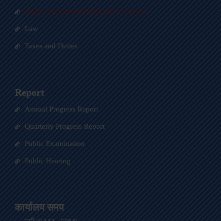
Public Procurement/Bid/Letter of Intent
Law
Taxes and Duties
Report
Annual Progress Report
Quarterly Progress Report
Public Examination
Public Hearing
कार्यालय समय