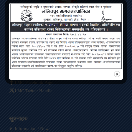
Lalitpur Metropolitan City
Bagmati Pradesh, Pulchowk, Lalitpur
Contact
ललितपुर महानगरपालिका, पुल्चोक, ललितपुर
info@lmc.gov.np
01-5422563
LMC Facebook Page
LMC Twitter Handle
सूचनाहरु
Information / News