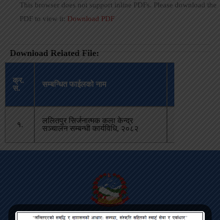
This browser does not support inline PDFs. Please download the
PDF to view it:
Download PDF
Download Related File:
अपलोड
क्र.
सम्बन्धित फाईलको नाम
भएको
स.
मिति
ललितपुर सिर्जनात्मक कला केन्द्र
बैशाख ९,
१.
सञ्‍चालन सम्बन्धी कार्यविधि, २०८२
२०८३