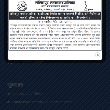
Lalitpur Metropolitan City
Bagmati Pradesh, Pulchowk, Lalitpur
Contact
ललितपुर महानगरपालिका, पुल्चोक, ललितपुर
info@lmc.gov.np
01-5422563
LMC Facebook Page
LMC Twitter Handle
सूचनाहरु
Information / News
Public Procurement/Bid/Letter of Intent