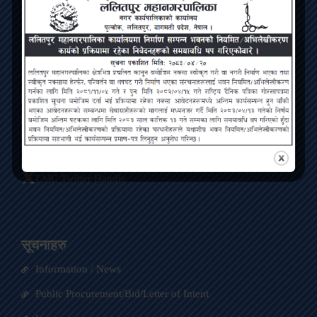
Lalitpur Metropolitan City
Bagmati Pradesh, Pulchowk, Lalitpur
Contact
ललितपुर महानगरपालिका, पुल्चोक, ललितपुर
info@lmc.gov.np
01-5422563
LMC Facebook Page
LMC Twitter Handle
सूचनाहरु
Information / News
Public Procurement/Bid/Letter of Intent