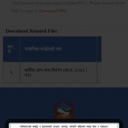
This browser does not support inline PDFs. Please download the
PDF to view it:
Download PDF
Download Related File:
अपलोड
क्र.
सम्बन्धित फाईलको नाम
भएको
स.
मिति
बार्षिक आय-व्यय विवरण (आ.व. २०७२।
जेष्ठ ६,
१.
७३)
२०८१