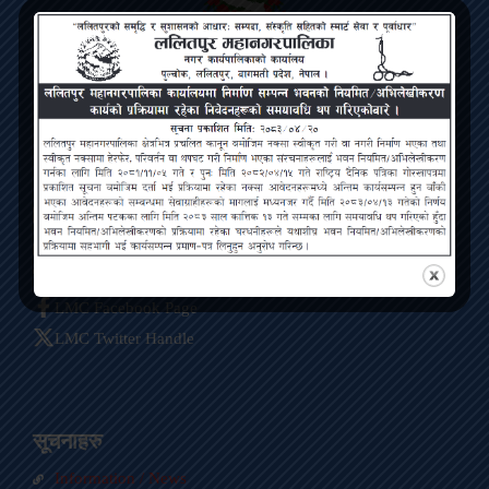
Lalitpur Metropolitan City
Bagmati Pradesh, Pulchowk, Lalitpur
Contact
ललितपुर महानगरपालिका, पुल्चोक, ललितपुर
info@lmc.gov.np
01-5422563
LMC Facebook Page
LMC Twitter Handle
सूचनाहरु
Information / News