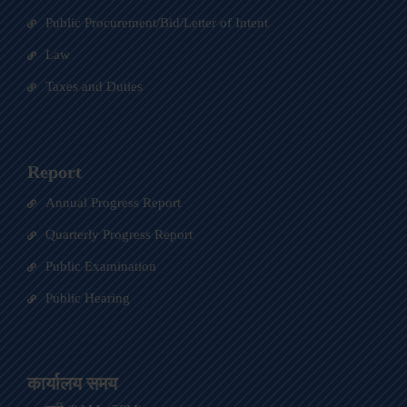
Public Procurement/Bid/Letter of Intent
Law
Taxes and Duties
Report
Annual Progress Report
Quarterly Progress Report
Public Examination
Public Hearing
कार्यालय समय