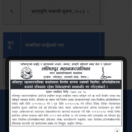
बैशाख
१.
छात्रवृत्ति सम्बन्धी सूचना, २०८३ ।
२२,
२०८३
अपलोड
क्र.
सम्बन्धित फाईलको नाम
भएको
स.
मिति
बैशाख
१.
छात्रवृत्ति सम्बन्धी सूचना, २०८३ ।
२२,
२०८३