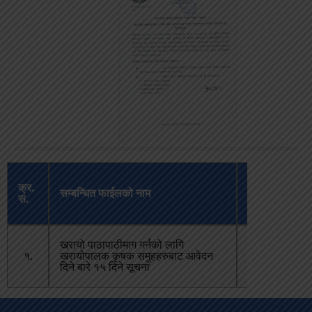
अपलोड
क्र.
सम्बन्धित फाईलको नाम
भएको
स.
मिति
खरायो पाठापाठीमाग गर्नको लागि
चैत्र २१,
१.
खरायोपालक कृषक समुहहरुबाट आवेदन
२०८०
दिने बारे १५ दिने सूचना