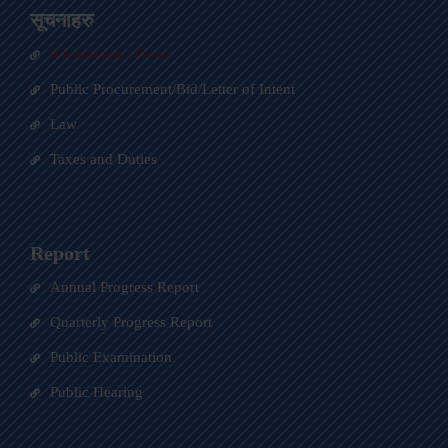
सूचनाहरु
Information / News
Public Procurement/Bid/Letter of Intent
Law
Taxes and Duties
Report
Annual Progress Report
Quarterly Progress Report
Public Examination
Public Hearing