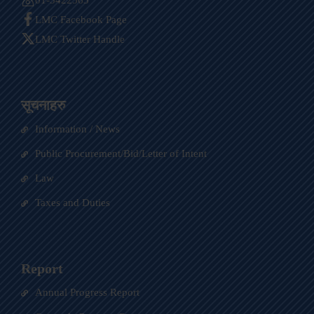
01-5422563
LMC Facebook Page
LMC Twitter Handle
सूचनाहरु
Information / News
Public Procurement/Bid/Letter of Intent
Law
Taxes and Duties
Report
Annual Progress Report