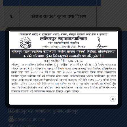
जेष्ठ ३१,
१.
कोरोना राहतको सूचना तथा विवरण
२०८२
Lalitpur Metropolitan City
Bagmati Pradesh, Pulchowk, Lalitpur
Contact
ललितपुर महानगरपालिका, पुल्चोक, ललितपुर
info@lmc.gov.np