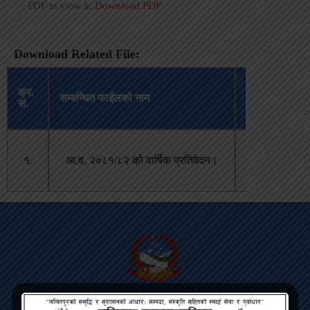
PDF to view it:
Download PDF
Download Related File:
अपलोड
क्र.
सम्बन्धित फाईलको नाम
भएको
स.
मिति
कार्तिक
१.
आ.व. २०८१/८२ को वार्षिक प्रतिवेदन।
१२,
२०८२
Lalitpur Metropolitan City