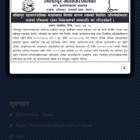
Bagmati Pradesh, Pulchowk, Lalitpur
Contact
ललितपुर महानगरपालिका, पुल्चोक, ललितपुर
info@lmc.gov.np
01-5422563
LMC Facebook Page
LMC Twitter Handle
सूचनाहरु
Information / News
Public Procurement/Bid/Letter of Intent
Law