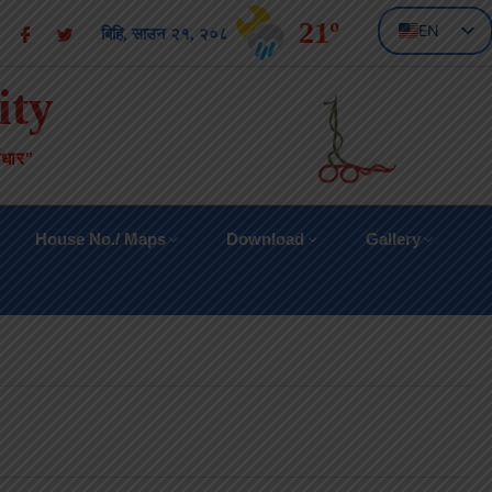
21º
EN
बिहि, साउन २१, २०८३
NE
ity
वाधार"
House No./ Maps
Download
Gallery