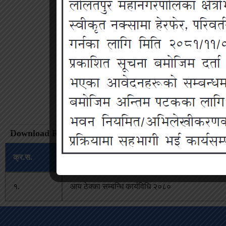
Download Related File:
क्र.स.
सम्बन्धित फाईलको नाम
१.
आय ठेक्का सम्बन्धि कार्यविधि २०८०