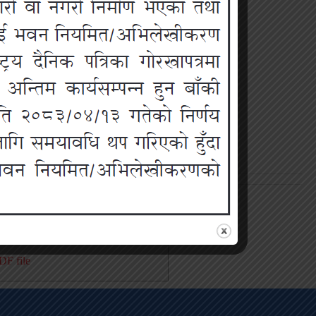
ईल
F file