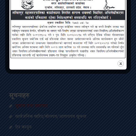
सम्पर्क
ललितपुर महानगरपालिका, पुल्चोक, ललितपुर
info@lmc.gov.np
०१- ५४२२५६३
LMC Facebook Page
LMC Twitter Handle
सूचनाहरु
सूचना तथा समाचार
सार्वजनिक खरिद/बोलपत्र/आशयपत्र सूचना
ऐन कानुन