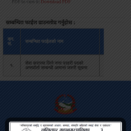
PDF to view it:
Download PDF
सम्बन्धित फाईल डाउनलोड गर्नुहोस :
अपलोड
क्र.
सम्बन्धित फाईलको नाम
भएको
स.
मिति
सेवा करारमा लिने नगर प्रहरी पदको
चैत्र २३,
१.
अन्तर्वार्ता सम्बन्धी अत्यन्त जरुरी सूचना
२०८०
ललितपुर महानगरपालिका
बागमती प्रदेश, पुल्चोक, ललितपुर