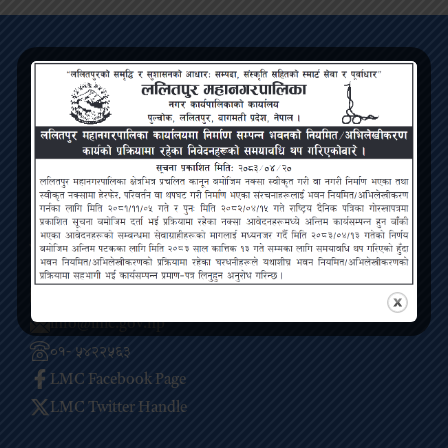
ललितपुर महानगरपालिका
बागमती प्रदेश, पुल्चोक, ललितपुर
सम्पर्क
ललितपुर महानगरपालिका, पुल्चोक, ललितपुर
info@lmc.gov.np
०१- ५४२२५६३
LMC Facebook Page
LMC Twitter Handle