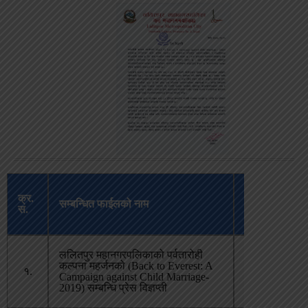
अपलोड
क्र.
सम्बन्धित फाईलको नाम
भएको
स.
मिति
ललितपुर महानगरपलिकाको पर्वतारोही
कल्पना महर्जनको (Back to Everest: A
चैत्र २२,
१.
Campaign against Child Marriage-
२०८०
2019) सम्बन्धि प्रेस विज्ञप्ती