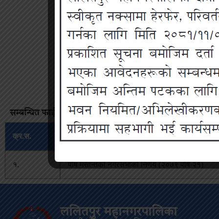
सम्बन्धित फाईल डाउनलोड गर्नुहोस :
क्र.स.
सम्बन्धित फाईलको नाम
१.
पौष मसान्तको नगरसभाको निर्णय (२०७९ पौष २१)
ललितपुर महानगरपालिका