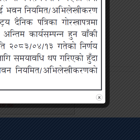
ईल
F file