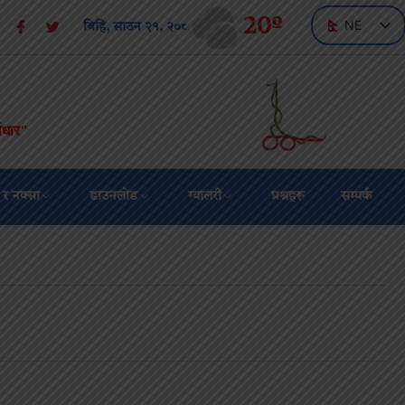
20º
NE
बिहि, साउन २१, २०८३
EN
वाधार"
 र नक्सा
डाउनलोड
ग्यालरी
प्रश्नहरू
सम्पर्क