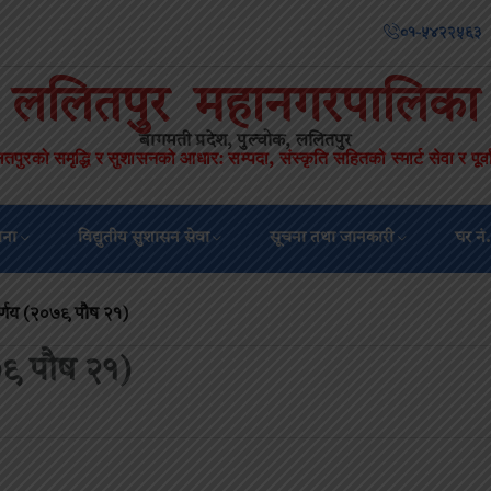
०१-५४२२५६३
ललितपुर महानगरपालिका
बागमती प्रदेश, पुल्चोक, ललितपुर
तपुरको समृद्धि र सुशासनको आधार
सम्पदा
संस्कृति सहितको स्मार्ट सेवा र पूर्
:
,
जना
विद्युतीय सुशासन सेवा
सूचना तथा जानकारी
घर नं.
र्णय (२०७९ पौष २१)
७९ पौष २१)