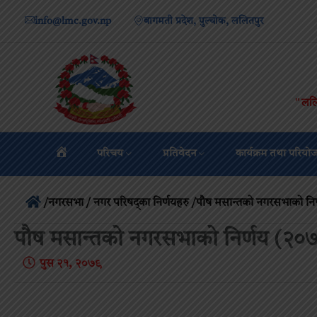
info@lmc.gov.np
बागमती प्रदेश, पुल्चोक, ललितपुर
"ललि
परिचय
प्रतिवेदन
कार्यक्रम तथा परियो
/
नगरसभा / नगर परिषद्का निर्णयहरु
/पौष मसान्तको नगरसभाको नि
पौष मसान्तको नगरसभाको निर्णय (२०
पुस २१, २०७९